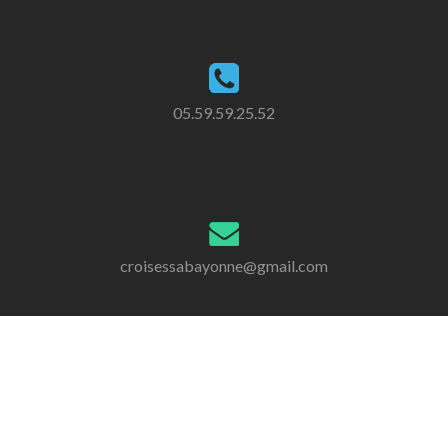
05.59.59.25.52
croisessabayonne@gmail.com
copyright
Croisés